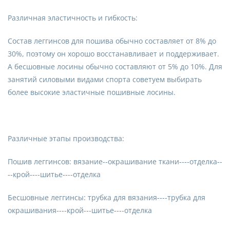
Различная эластичность и гибкость:
Состав леггинсов для пошива обычно составляет от 8% до
30%, поэтому он хорошо восстанавливает и поддерживает.
А бесшовные лосины обычно составляют от 5% до 10%. Для
занятий силовыми видами спорта советуем выбирать
более высокие эластичные пошивные лосины.
Различные этапы производства:
Пошив леггинсов: вязание--окрашивание ткани----отделка--
--крой----шитье----отделка
Бесшовные леггинсы: трубка для вязания----трубка для
окрашивания----крой---шитье----отделка