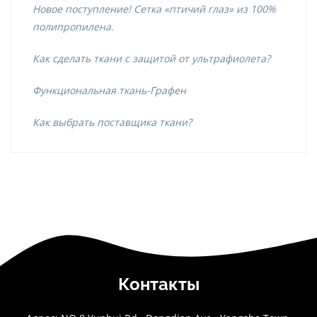
Новое поступление! Сетка «птичий глаз» из 100%
полипропилена.
Как сделать ткани с защитой от ультрафиолета?
Функциональная ткань-Графен
Как выбрать поставщика ткани?
Контакты