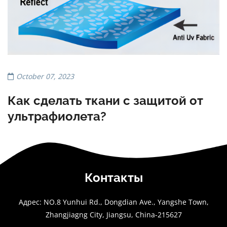
October 07, 2023
Как сделать ткани с защитой от
ультрафиолета?
Контакты
Адрес: NO.8 Yunhui Rd., Dongdian Ave., Yangshe Town,
Zhangjiagng City, Jiangsu, China-215627